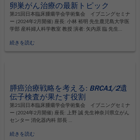
卵巣がん治療の最新トピック
第21回日本臨床腫瘍学会学術集会 イブニングセミナ
ー (2024年2月開催) 座長: 小林 裕明 先生鹿児島大学医
学部 産科婦人科学教室 教授 演者: 矢内原 臨 先生...
続きを読む
膵癌治療戦略を考える:
BRCA1/2
遺
伝子検査が果たす役割
第21回日本臨床腫瘍学会学術集会 イブニングセミナ
ー (2024年2月開催) 座長: 上野 誠 先生神奈川県立がん
センター 消化器内科 部長 ...
続きを読む