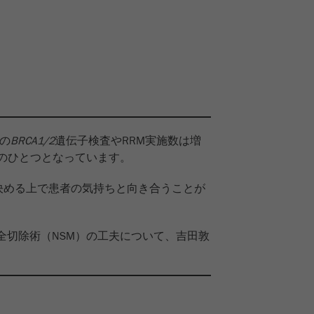
ての
BRCA1/2
遺伝子検査やRRM実施数は増
肢のひとつとなっています。
決める上で患者の気持ちと向き合うことが
全切除術（NSM）の工夫について、吉田敦