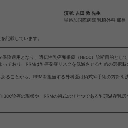
演者: 吉田 敦 先生
聖路加国際病院 乳腺外科 部長
報を記載しています。
）が保険適用となり、遺伝性乳癌卵巣癌（HBOC）診断目的とし
高まっており、RRMは乳癌発症リスクを低減させるための選択
もあることから、RRMを担当する外科医は術式や手術の方針を
HBOC診療の現状や、RRMの術式のひとつである乳頭温存乳房