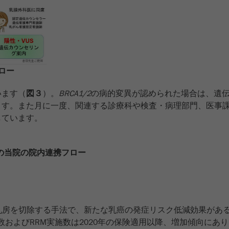
ロー
います（
図３
）。
BRCA1/2
の病的変異が認められた場合は、遺
ます。また月に一度、関連する診療科や検査・病理部門、医事
しています。
の当院の院内連携フロー
乳房を切除する手法で、新たな乳癌の発症リスク低減効果がある
数およびRRM実施数は2020年の保険適用以降、増加傾向にあ