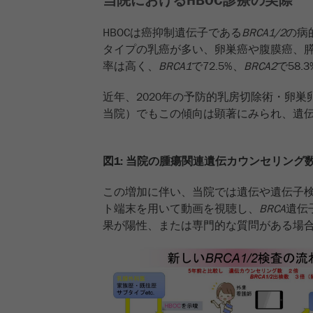
HBOCは癌抑制遺伝子である
BRCA1/2
の病
タイプの乳癌が多い、卵巣癌や腹膜癌、
率は高く、
BRCA1
で72.5%、
BRCA2
で58
近年、2020年の予防的乳房切除術・卵
当院）でもこの傾向は顕著にみられ、遺
図1: 当院の腫瘍関連遺伝カウンセリング
この増加に伴い、当院では遺伝や遺伝子
ト端末を用いて動画を視聴し、
BRCA
遺伝
果が陽性、または専門的な質問がある場