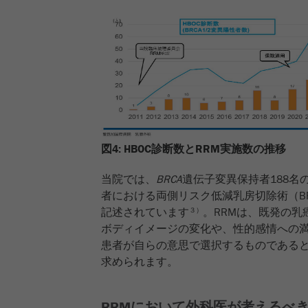
図4: HBOC診断数とRRM実施数の推移
当院では、
BRCA
遺伝子変異保持者188名
者における両側リスク低減乳房切除術（B
記述されています
。RRMは、既発の
３）
ボディイメージの変化や、性的感情への
患者が自らの意思で選択するものであると
求められます。
RRMにおいて外科医が考えるべ