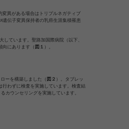
的変異がある場合はトリプルネガティブ
A
遺伝子変異保持者の乳癌生涯集積罹患
拡大しています。聖路加国際病院（以下、
傾向にあります（
図１
）。
フローを構築しました（
図２
）。タブレッ
は行わずに検査を実施しています。検査結
よるカウンセリングを実施しています。