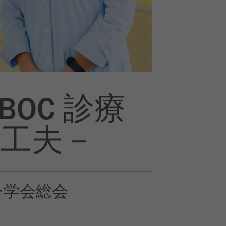
OC 診療
る工夫－
リー学会総会