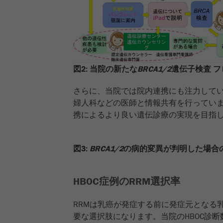
図2: 当院の新たな
BRCA1/2
遺伝子検査 フ
さらに、当院では院内連携にも注力して
婦人科などの医師と情報共有を行ってい
携によるより良い遺伝診療の実現を目指
図3:
BRCA1/2
の病的変異が判明した場合
HBOC症例のRRM選択率
RRMは乳癌が発症する前に発症元となる
要な選択肢になります。当院のHBOC診断