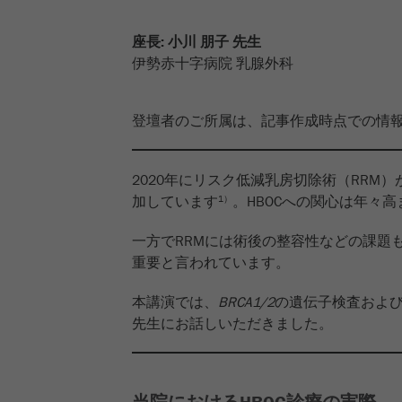
座長: 小川 朋子 先生
伊勢赤十字病院 乳腺外科
登壇者のご所属は、記事作成時点での情
2020年にリスク低減乳房切除術（RRM
加しています
。HBOCへの関心は年々
1）
一方でRRMには術後の整容性などの課題
重要と言われています。
本講演では、
BRCA1/2
の遺伝子検査および
先生にお話しいただきました。
当院におけるHBOC診療の実際