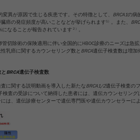
的変異が原因で生じる疾患です。その特徴として、
BRCA1
の病
膵臓癌の発症頻度が高いことなどが挙げられます
。また、
BRC
1）
.3%になることが報告されています
。
２）
巣卵管切除術の保険適用に伴い全国的にHBOC診療のニーズは急
伝性乳癌に関するカウンセリング数と
BRCA
遺伝子検査数は増加
数と
BRCA
遺伝子検査数
検査に関する説明動画を導入した新たな
BRCA1/2
遺伝子検査の
子検査の受診について納得した患者には、遺伝カウンセリング
合には、遺伝診療センターで遺伝専門医や遺伝カウンセラーに