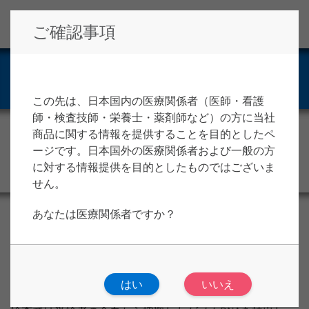
ご確認事項
製品概要
この先は、日本国内の医療関係者（医師・看護
師・検査技師・栄養士・薬剤師など）の方に当社
商品に関する情報を提供することを目的としたペ
ージです。日本国外の医療関係者および一般の方
に対する情報提供を目的としたものではございま
せん。
あなたは医療関係者ですか？
BRACAnalysis診断システム
はポリ（ADP-リボース）ポリ
®
メラーゼ（PARP）阻害剤の投与可否判断を補助する、ま
たは乳癌患者および卵巣癌患者における遺伝性乳癌卵巣癌
症候群（HBOC）を特定し、医学的管理を決定することを
はい
いいえ
目的とした遺伝子検査（医療機器プログラム）です。 本