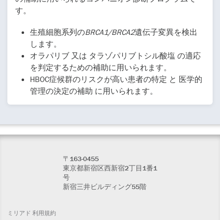
す。
生殖細胞系列の
BRCA1/BRCA2
遺伝子変異を検出
します。
オラパリブ 又は タラゾパリブトシル酸塩 の適応
を判定するための補助に用いられます。
HBOC症候群のリスクが高い患者の特定 と 医学的
管理の決定の補助 に用いられます。
〒163-0455
東京都新宿区西新宿2丁目1番1
号
新宿三井ビルディング55階
ミリアド 利用規約