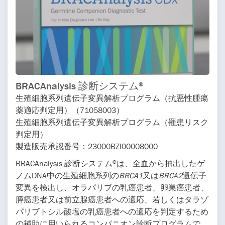
BRACAnalysis 診断システム
®
生殖細胞系列遺伝子変異解析プログラム（抗悪性腫瘍
薬適応判定用）（71058003）
生殖細胞系列遺伝子変異解析プログラム（罹患リスク
判定用）
製造販売承認番号：23000BZI00008000
BRACAnalysis 診断システム
は、全血から抽出したゲ
®
ノムDNA中の生殖細胞系列の
BRCA1
又は
BRCA2
遺伝子
変異を検出し、オラパリブの乳癌患者、卵巣癌患者、
膵癌患者又は前立腺癌患者への適応、若しくはタラゾ
パリブトシル酸塩の乳癌患者への適応を判定するため
の補助に用いられるコンパニオン診断プログラムで