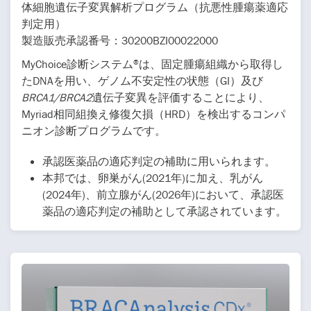
体細胞遺伝子変異解析プログラム（抗悪性腫瘍薬適応
判定用）
製造販売承認番号：30200BZI00022000
MyChoice診断システム
は、固定腫瘍組織から取得し
®
たDNAを用い、ゲノム不安定性の状態（GI）及び
BRCA1/BRCA2
遺伝子変異を評価することにより、
Myriad相同組換え修復欠損（HRD）を検出するコンパ
ニオン診断プログラムです。
承認医薬品の適応判定の補助に用いられます。
本邦では、卵巣がん(2021年)に加え、乳がん
(2024年)、前立腺がん(2026年)において、承認医
薬品の適応判定の補助として承認されています。