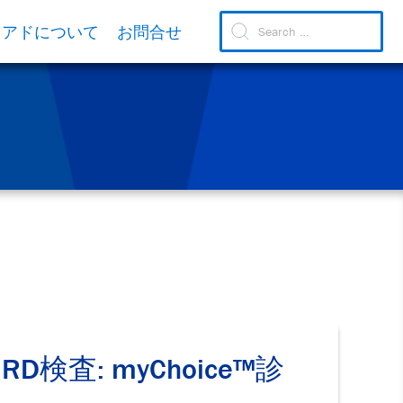
リアドについて
お問合せ
D検査: myChoice™診