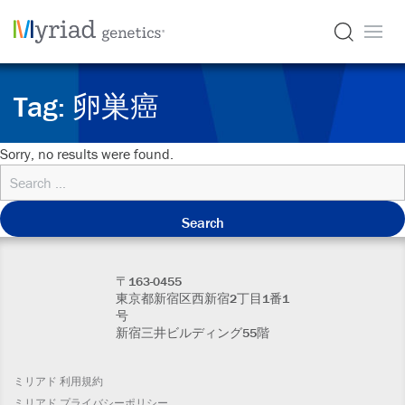
Tag:
卵巣癌
Sorry, no results were found.
Search
for:
〒163-0455
東京都新宿区西新宿2丁目1番1
号
新宿三井ビルディング55階
ミリアド 利用規約
ミリアド プライバシーポリシー