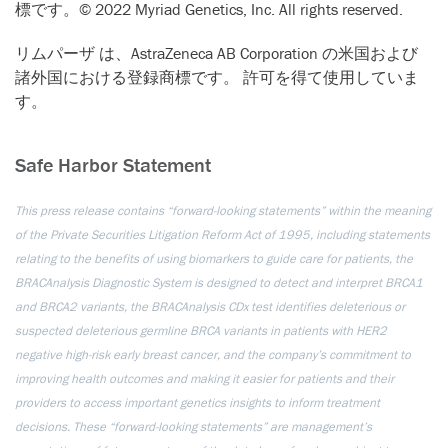
標です。© 2022 Myriad Genetics, Inc. All rights reserved.
リムパーザ は、AstraZeneca AB Corporation の米国および
諸外国における登録商標です。 許可を得て使用していま
す。
Safe Harbor Statement
This press release contains “forward-looking statements” within the meaning
of the Private Securities Litigation Reform Act of 1995, including statements
relating to the benefits of using biomarkers to guide care for patients, the
BRACAnalysis Diagnostic System is designed to detect and interpret BRCA1
and BRCA2 variants, the BRACAnalysis CDx test identifies deleterious or
suspected deleterious germline BRCA variants in patients with HER2
negative high-risk early breast cancer, and the company’s commitment to
improving health outcomes and making it easier for patients and their
providers to access important genetics insights to inform treatment
decisions. These “forward-looking statements” are management’s