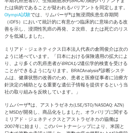
早期乳癌患者の、生殖細胞系列
BRCA
の病的バリアントま
たは病的であることが疑われるバリアントを同定します。
OlympiA試験
では、リムパーザ
は無浸潤疾患生存期間
®
（iDFS）において統計的に有意かつ臨床的に意味のある改
善を示し、浸潤性乳癌の再発、２次癌、または死亡のリス
クを低減しました。
ミリアド・ジェネティクス日本法人代表の倉岡俊介は次の
ように述べています。「日本における保険適用の拡大によ
り、より多くの乳癌患者が
BRCA1/2
遺伝学的検査を受ける
ことができるようになります。BRACAnalysis
診断システ
®
ムは、健康状態の改善のため、患者と医療従事者に治療方
針決定の補助となる重要な遺伝子情報を提供するという当
社の取り組みを反映しています。」
リムパーザ
は、アストラゼネカ(LSE/STO/NASDAQ: AZN)
®
とMSDが開発し、商品化をしました。オラパリブに関する
ミリアド・ジェネティクスとアストラゼネカの協働は
2007年に始まり、このパートナーシップにより、米国と