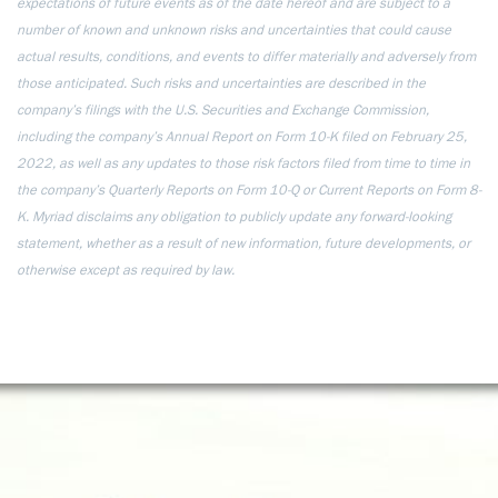
expectations of future events as of the date hereof and are subject to a
number of known and unknown risks and uncertainties that could cause
actual results, conditions, and events to differ materially and adversely from
those anticipated. Such risks and uncertainties are described in the
company’s filings with the U.S. Securities and Exchange Commission,
including the company’s Annual Report on Form 10-K filed on February 25,
2022, as well as any updates to those risk factors filed from time to time in
the company’s Quarterly Reports on Form 10-Q or Current Reports on Form 8-
K. Myriad disclaims any obligation to publicly update any forward-looking
statement, whether as a result of new information, future developments, or
otherwise except as required by law.