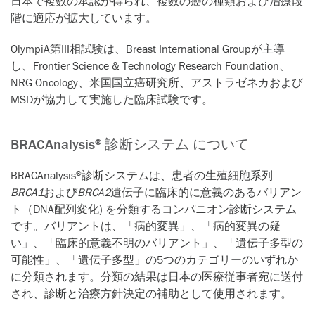
日本で複数の承認が得られ、複数の癌の種類および治療段
階に適応が拡大しています。
OlympiA第III相試験は、Breast International Groupが主導
し、Frontier Science & Technology Research Foundation、
NRG Oncology、米国国立癌研究所、アストラゼネカおよび
MSDが協力して実施した臨床試験です。
BRACAnalysis
診断システム について
®
BRACAnalysis
診断システムは、患者の生殖細胞系列
®
BRCA1
および
BRCA2
遺伝子に臨床的に意義のあるバリアン
ト（DNA配列変化) を分類するコンパニオン診断システム
です。バリアントは、「病的変異」、「病的変異の疑
い」、「臨床的意義不明のバリアント」、「遺伝子多型の
可能性」、「遺伝子多型」の5つのカテゴリーのいずれか
に分類されます。分類の結果は日本の医療従事者宛に送付
され、診断と治療方針決定の補助として使用されます。