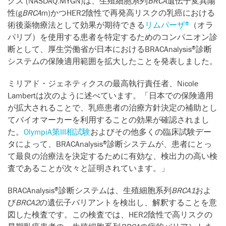
クス (NASDAQ:MYGN)は、生殖細胞系列
BRCA
遺伝子変異陽
性(g
BRCA
m)かつHER2陰性で再発高リスクの乳癌における
術後薬物療法として効果が期待できる
リムパーザ
（オラ
®
パリブ）を使用する患者を特定するためのコンパニオン診
断として、厚生労働省が日本におけるBRACAnalysis
診断
®
システムの保険適用範囲を拡大したことを発表しました。
ミリアド・ジェネティクスの最高執行責任者、Nicole
Lambertは次のように述べています。「日本での保険適用
が拡大されることで、乳癌患者の治療方針決定の補助とし
てバイオマーカーを利用することの効果が確認されまし
た。
OlympiA第III相試験
およびその他多くの臨床試験デー
タによって、BRACAnalysis
診断システムが、患者にとっ
®
て最良の治療法を決定するために有効な、検出力の高い検
査であることが次々と証明されています。」
BRACAnalysis
診断システムは、生殖細胞系列
BRCA1
およ
®
び
BRCA2
の遺伝子バリアントを検出し、解釈することを意
図した検査です。この検査では、HER2陰性で高リスクの