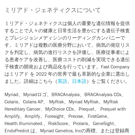
ミリアド・ジェネティクスについて
ミリアド・ジェネティクスは個人の重要な遺伝情報を提供
することで人々の健康と日常生活を豊かにする遺伝子検査
とプレシジョンメディシンのリーディングカンパニーで
す。ミリアドは複数の医療分野において、病気の発症リス
クを判定し、病気の進行リスクを評価し、医療従事者によ
る患者ケアを改善し、医療コストの削減を実現できる遺伝
子検査の開発および商品化を行っています。Fast Company
はミリアド を 2022 年の世界で最も革新的な企業に選出し
ました。詳細はこちら（
英語
、
日本語
）をご覧ください。
Myriad、Myriadロゴ、BRACAnalysis、BRACAnalysis CDx、
Colaris、Colaris AP、 MyRisk、Myriad MyRisk、MyRisk
Hereditary Cancer、MyChoice CDx、Prequel、 Prequel with
Amplify、Amplify、Foresight、Precise、FirstGene、
Health.Illuminated.、RiskScore、Prolaris、GeneSight、
EndoPredict は、Myriad Genetics, Incの商標、または登録商