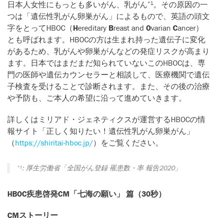
日本人女性にもっとも多いがん、乳がん
。その原因の一
*1
つは「遺伝性乳がん卵巣がん」によるもので、英語の頭文
字をとってHBOC（
H
ereditary
B
reast and
O
varian
C
ancer）
とも呼ばれます。HBOCの方は生まれ持った遺伝子に変化
があるため、乳がんや卵巣がんなどの発症リスクが高まり
ます。日本ではまだまだ知られていないこのHBOCは、専
門の医師や遺伝カウンセラーと相談して、医療機関で遺伝
子検査を受けることで診断されます。また、その後の治療
や予防も、ご本人の希望に沿って進めていきます。
詳しくはミリアド・ジェネティクスが運営するHBOCの情
報サイト「正しく知りたい！遺伝性乳がん卵巣がん」
（
https://shiritai-hboc.jp/
）をご覧ください。
: 厚生労働省「全国がん登録 罹患数・率 報告2020」
*1
HBOC疾患啓発CM「七海の願い」 篇（30秒）
CMストーリー