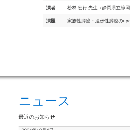
演者
松林 宏行 先生
（
静岡県立静岡
演題
家族性膵癌・遺伝性膵癌のupda
ニュース
最近のお知らせ