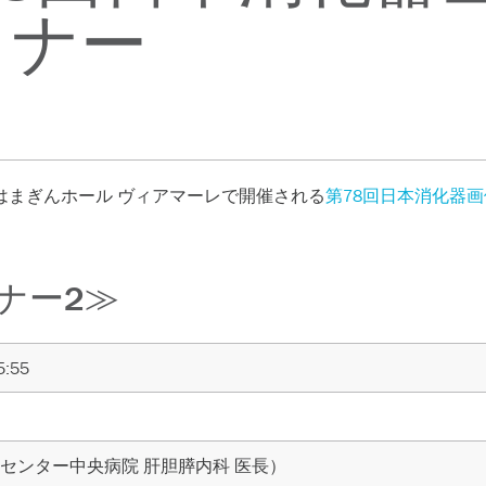
ミナー
に、はまぎんホール ヴィアマーレで開催される
第78回日本消化器
ナー2≫
:55
センター中央病院 肝胆膵内科 医長
）