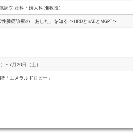
属病院 産科・婦人科 准教授）
腫瘍診療の「あした」を知る 〜HRDとirAEとMGPT〜
木）~ 7月20日（土）
4階「エメラルドロビー」