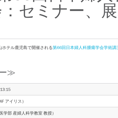
会：セミナー、展
に城山ホテル鹿児島で開催される
第66回日本婦人科腫瘍学会学術講
ー≫
3:15
F アイリス）
医学部 産婦人科学教室 教授）