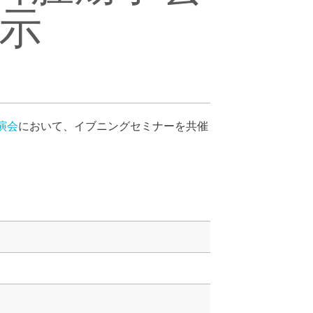
示
演会
において、イブニングセミナーを共催