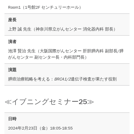
Room1（1号館2F センチュリーホール）
座長
上野 誠 先生（神奈川県立がんセンター 消化器内科 部長）
演者
池澤 賢治 先生（大阪国際がんセンター 肝胆膵内科 副部長/膵
がんセンター 副センター長・内科部門長）
演題
膵癌治療戦略を考える：
BRCA1/2
遺伝子検査が果たす役割
≪イブニングセミナー25≫
日時
2024年2月23日（金）18:05-18:55